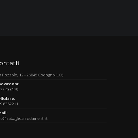
ontatti
a Pozzolo, 12 - 26845 Codogno (LO)
howroom:
77 433179
llulare:
9 6362211
ail:
fo@zabaglioarredamenti.it