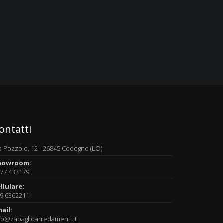
ontatti
a Pozzolo, 12 - 26845 Codogno (LO)
howroom:
77 433179
llulare:
9 6362211
ail:
fo@zabaglioarredamenti.it