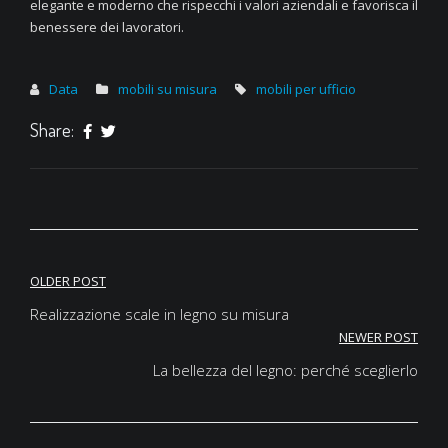
elegante e moderno che rispecchi i valori aziendali e favorisca il
benessere dei lavoratori.
Data
mobili su misura
mobili per ufficio
Share:
Navigazione
OLDER POST
articoli
Realizzazione scale in legno su misura
NEWER POST
La bellezza del legno: perché sceglierlo